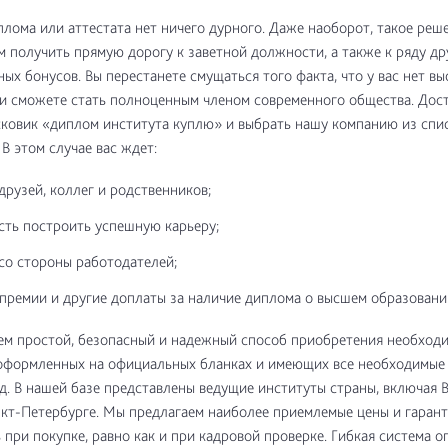
плома или аттестата нет ничего дурного. Даже наоборот, такое реш
м получить прямую дорогу к заветной должности, а также к ряду др
ых бонусов. Вы перестанете смущаться того факта, что у вас нет в
и сможете стать полноценным членом современного общества. Дос
сковик «диплом института куплю» и выбрать нашу компанию из спи
В этом случае вас ждет:
друзей, коллег и родственников;
ть построить успешную карьеру;
со стороны работодателей;
 премии и другие доплаты за наличие диплома о высшем образовани
ем простой, безопасный и надежный способ приобретения необход
оформленных на официальных бланках и имеющих все необходимые 
.д. В нашей базе представлены ведущие институты страны, включая 
кт-Петербурге. Мы предлагаем наиболее приемлемые цены и гаран
 при покупке, равно как и при кадровой проверке. Гибкая система о