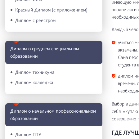
имеющую ниче
вполне логич
Красный Диплом (с приложением)
необходимых 
Диплом с реестром
Каждый челов
учиться мн
Диплом о среднем специальном
экзамены.
образовании
Сама перс
студента 
Диплом техникума
диплом ин
Диплом колледжа
времени, 
необходим
Выбор в данн
Диплом о начальном профессиональном
себя: «куплю
oбразовании
совершенно п
ГДЕ ЛУЧ
Диплом ПТУ