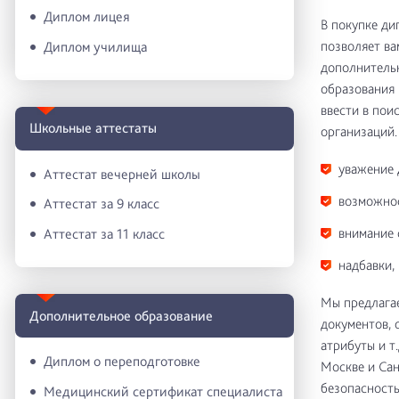
Диплом лицея
В покупке ди
позволяет ва
Диплом училища
дополнительн
образования 
ввести в пои
Школьные аттестаты
организаций. 
уважение 
Аттестат вечерней школы
возможнос
Аттестат за 9 класс
внимание 
Аттестат за 11 класс
надбавки,
Мы предлага
Дополнительное образование
документов, 
атрибуты и т
Диплом о переподготовке
Москве и Сан
безопасность
Медицинский сертификат специалиста