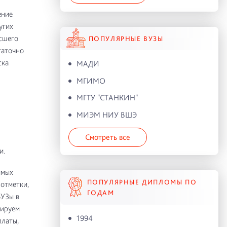
ение
угих
ысшего
ПОПУЛЯРНЫЕ ВУЗЫ
таточно
ска
МАДИ
МГИМО
МГТУ "СТАНКИН"
МИЭМ НИУ ВШЭ
Смотреть все
и.
имых
ПОПУЛЯРНЫЕ ДИПЛОМЫ ПО
отметки,
ГОДАМ
ВУЗы в
тируем
1994
платы,