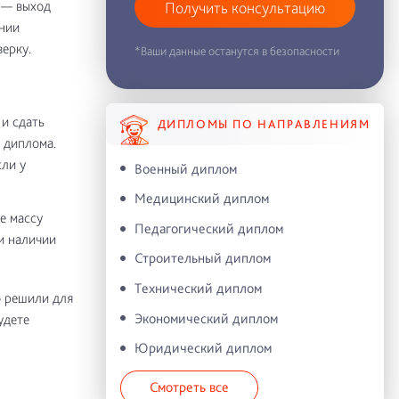
 — выход
Получить консультацию
ении
ерку.
*Ваши данные останутся в безопасности
 и сдать
ДИПЛОМЫ ПО НАПРАВЛЕНИЯМ
 диплома.
сли у
Военный диплом
Медицинский диплом
е массу
Педагогический диплом
и наличии
Строительный диплом
Технический диплом
о решили для
Экономический диплом
удете
Юридический диплом
Смотреть все