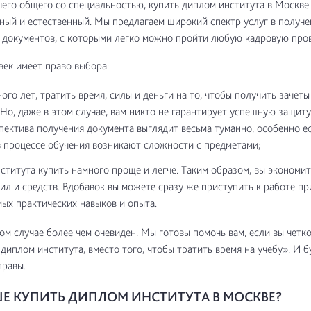
го общего со специальностью, купить диплом института в Москве
ный и естественный. Мы предлагаем широкий спектр услуг в получ
документов, с которыми легко можно пройти любую кадровую пров
ек имеет право выбора:
ого лет, тратить время, силы и деньги на то, чтобы получить зачеты
 Но, даже в этом случае, вам никто не гарантирует успешную защиту
пектива получения документа выглядит весьма туманно, особенно е
в процессе обучения возникают сложности с предметами;
ститута купить намного проще и легче. Таким образом, вы экономит
сил и средств. Вдобавок вы можете сразу же приступить к работе пр
ых практических навыков и опыта.
ом случае более чем очевиден. Мы готовы помочь вам, если вы четк
 диплом института, вместо того, чтобы тратить время на учебу». И б
равы.
ШЕ КУПИТЬ ДИПЛОМ ИНСТИТУТА В МОСКВЕ?