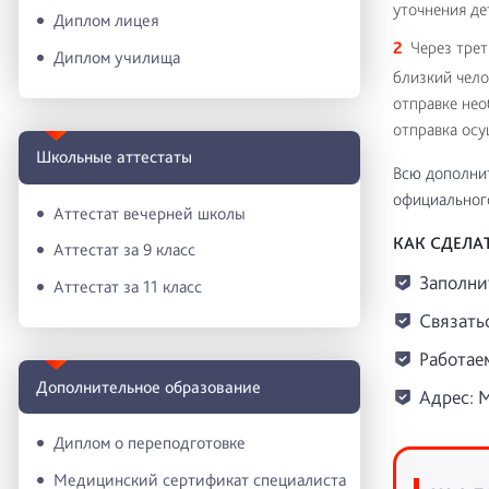
уточнения де
Диплом лицея
Через трет
Диплом училища
близкий чело
отправке нео
отправка осу
Школьные аттестаты
Всю дополнит
официального
Аттестат вечерней школы
КАК СДЕЛА
Аттестат за 9 класс
Заполни
Аттестат за 11 класс
Связатьс
Работаем
Дополнительное образование
Адрес: М
Диплом о переподготовке
Медицинский сертификат специалиста