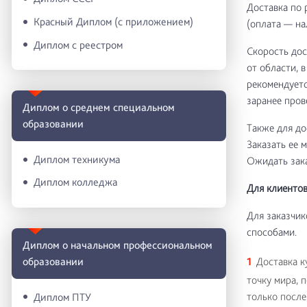
Доставка по 
Красный Диплом (с приложением)
(оплата — н
Диплом с реестром
Скорость дос
от области, 
рекомендуетс
заранее пров
Диплом о среднем специальном
образовании
Также для до
Заказать ее 
Диплом техникума
Ожидать зака
Диплом колледжа
Для клиентов
Для заказчик
способами.
Диплом о начальном профессиональном
oбразовании
Доставка к
точку мира, 
только после
Диплом ПТУ