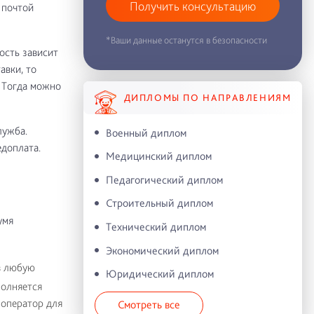
Получить консультацию
 почтой
*Ваши данные останутся в безопасности
ость зависит
авки, то
. Тогда можно
ДИПЛОМЫ ПО НАПРАВЛЕНИЯМ
лужба.
Военный диплом
едоплата.
Медицинский диплом
Педагогический диплом
Строительный диплом
умя
Технический диплом
Экономический диплом
в любую
Юридический диплом
полняется
 оператор для
Смотреть все