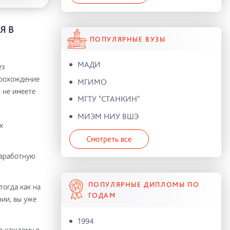
Я В
ПОПУЛЯРНЫЕ ВУЗЫ
МАДИ
ез
прохождение
МГИМО
 не имеете
МГТУ "СТАНКИН"
МИЭМ НИУ ВШЭ
х
Смотреть все
заработную
ПОПУЛЯРНЫЕ ДИПЛОМЫ ПО
тогда как на
ГОДАМ
нии, вы уже
1994
е каждому в