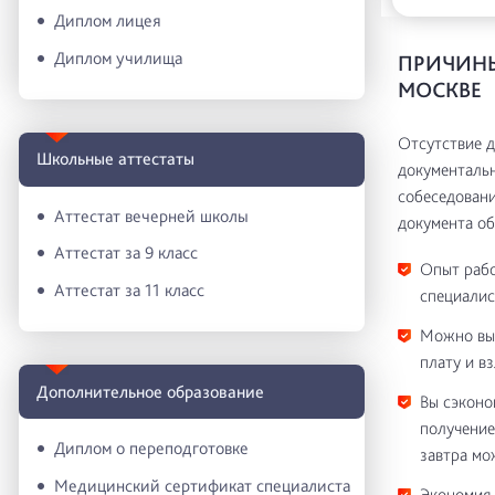
Диплом лицея
Диплом училища
ПРИЧИНЫ
МОСКВЕ
Отсутствие д
Школьные аттестаты
документаль
собеседовани
Аттестат вечерней школы
документа об
Аттестат за 9 класс
Опыт рабо
Аттестат за 11 класс
специалис
Можно выб
плату и в
Дополнительное образование
Вы сэконо
получение
Диплом о переподготовке
завтра мо
Медицинский сертификат специалиста
Экономия 