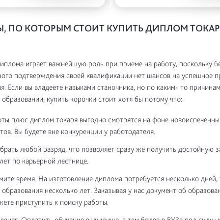
, ПО КОТОРЫМ СТОИТ КУПИТЬ ДИПЛОМ ТОКАР
иплома играет важнейшую роль при приеме на работу, поскольку б
ного подтверждения своей квалификации нет шансов на успешное 
я. Если вы владеете навыками станочника, но по каким- то причинам
 образовании, купить корочки стоит хотя бы потому что:
ты плюс диплом токаря выгодно смотрятся на фоне новоиспеченны
тов. Вы будете вне конкуренции у работодателя.
рать любой разряд, что позволяет сразу же получить достойную 
злет по карьерной лестнице.
мите время. На изготовление диплома потребуется несколько дней, 
 образования несколько лет. Заказывая у нас документ об образова
жете приступить к поиску работы.
денег. Оплатить обучение в училище, а тем более в ВУЗе под силу н