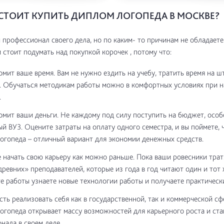
СТОИТ КУПИТЬ ДИПЛОМ ЛОГОПЕДА В МОСКВЕ?
 профессионал своего дела, но по каким- то причинам не обладает
м стоит подумать над покупкой корочек , потому что:
омит ваше время. Вам не нужно ездить на учебу, тратить время на 
. Обучаться методикам работы можно в комфортных условиях при 
.
омит ваши деньги. Не каждому под силу поступить на бюджет, особ
й ВУЗ. Оцените затраты на оплату одного семестра, и вы поймете, 
огопеда – отличный вариант для экономии денежных средств.
 начать свою карьеру как можно раньше. Пока ваши ровесники трат
древних» преподавателей, которые из года в год читают один и тот 
те работы узнаете новые технологии работы и получаете практическ
ть реализовать себя как в государственной, так и коммерческой сф
огопеда открывает массу возможностей для карьерного роста и ста
нала в своем деле.