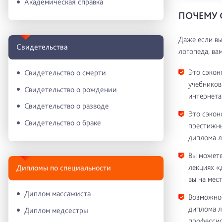
Академическая справка
ПОЧЕМУ 
Даже если вы
Свидетельства
логопеда, ва
Это сэкон
Свидетельство о смерти
учебников
Свидетельство о рождении
интернета
Свидетельство о разводе
Это сэкон
Свидетельство о браке
престижны
диплома л
Вы можете
лекциях «
Дипломы по специальности
вы на мес
Диплом массажиста
Возможнос
диплома л
Диплом медсестры
профессио