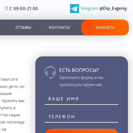
Telegram
@Dip_Evgeniy
С 09:00-21:00
ОТЗЫВЫ
КОНТАКТЫ
ЗАКАЗАТЬ
ЕСТЬ ВОПРОСЫ?
Заполните форму и мы
таются в
проконсультируем вас
ько дети, но
орошие
 принять вас
тупить в
аттестации.
лом логопеда
 на