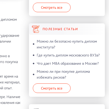
Смотреть все
е дипломом
ПОЛЕЗНЫЕ СТАТЬИ
штудирование
Можно ли безопасно купить диплом
наличии
института?
Где купить диплом московского ВУЗа?
енно в
что покупка
Что дает MBA образование в Москве?
Можно ли при покупке диплома
ят время на
избежать рисков?
же материал,
ий опыт.
Смотреть все
ере. Наличие
новления как