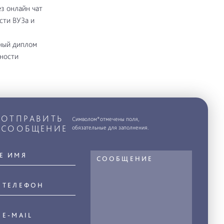
з онлайн чат
сти ВУЗа и
ьный диплом
бности
ОТПРАВИТЬ
Символом*отмечены поля,
СООБЩЕНИЕ
обязательные для заполнения.