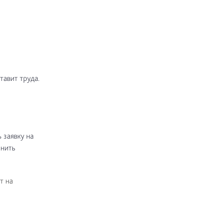
тавит труда.
 заявку на
лнить
т на