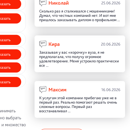
Николай
25.06.2026
казать
Сколько раз я сталкивался с мошенниками!
Думал, что честных компаний нет. И вот мне
казать
пришлось заказывать диплом о профильном ...
казать
Кира
20.06.2026
Заказывая у вас «корочку» вуза, я не
казать
предполагала, что получу огромное
удовлетворение. Меня устроило практически
все ...
казать
казать
Максим
16.06.2026
К услугам этой компании прибегаю уже не в
первый раз. Реально помогают решать очень
сложные вопросы. Первый раз
ринимать
восстанавливал ...
но выбрать
ю и множество