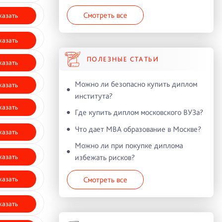
Смотреть все
казать
казать
ПОЛЕЗНЫЕ СТАТЬИ
казать
Можно ли безопасно купить диплом
казать
института?
казать
Где купить диплом московского ВУЗа?
Что дает MBA образование в Москве?
казать
Можно ли при покупке диплома
избежать рисков?
казать
Смотреть все
казать
казать