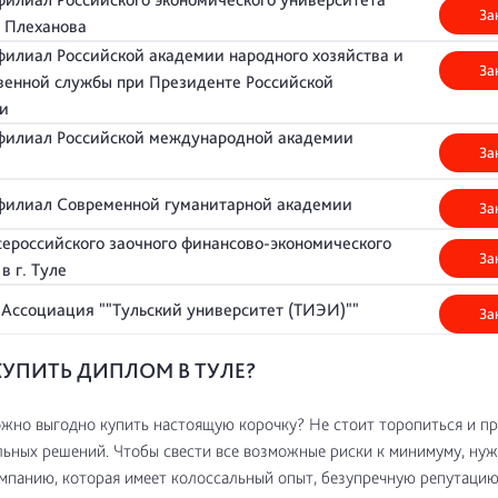
За
В. Плеханова
филиал Российской академии народного хозяйства и
За
венной службы при Президенте Российской
ии
филиал Российской международной академии
За
а
 филиал Современной гуманитарной академии
За
ероссийского заочного финансово-экономического
За
 в г. Туле
Ассоциация ""Тульский университет (ТИЭИ)""
За
КУПИТЬ ДИПЛОМ В ТУЛЕ?
жно выгодно купить настоящую корочку? Не стоит торопиться и п
ьных решений. Чтобы свести все возможные риски к минимуму, нуж
панию, которая имеет колоссальный опыт, безупречную репутаци