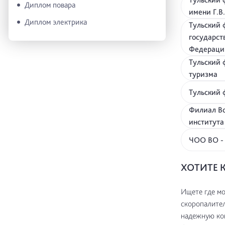
Диплом повара
имени Г.
Диплом электрика
Тульский 
государст
Федерац
Тульский 
туризм
Тульский
Филиал Вс
института
ЧОО ВО - 
ХОТИТЕ 
Ищете где мо
скоропалител
надежную ком