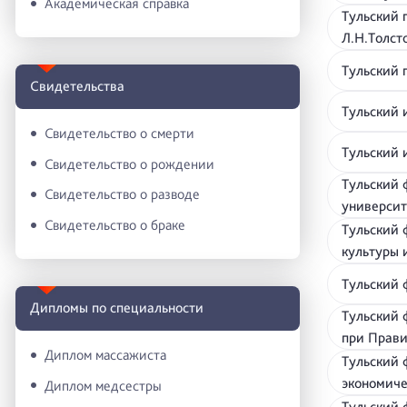
Академическая справка
Тульский 
Л.Н.Толс
Тульский 
Свидетельства
Тульский
Свидетельство о смерти
Тульский 
Свидетельство о рождении
Тульский 
Свидетельство о разводе
универси
Свидетельство о браке
Тульский 
культуры 
Тульский 
Дипломы по специальности
Тульский 
при Прав
Диплом массажиста
Тульский 
экономиче
Диплом медсестры
Тульский 