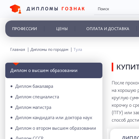
ПРОФЕССИИ
ЦЕНЫ
ОПЛАТА И ДОСТАВКА
Главная
Дипломы по городам
Тула
КУПИТ
Диплом о высшем образовании
После прохож
Диплом бакалавра
на хорошую р
Диплом специалиста
круглую сумму
корочку о ср
Диплом магистра
(ПТУ) или за
Диплом кандидата или доктора наук
способ дости
Диплом о втором высшем образовании
ДИПЛ
Диплом СССР