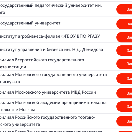
государственный педагогический университет им.
За
того
государственный университет
За
 институт агробизнеса-филиал ФГБОУ ВПО РГАЗУ
За
институт управления и бизнеса им. Н.Д. Демидова
За
филиал Всероссийского государственного
За
тета юстиции
филиал Московского государственного университета
За
и искусств
филиал Московского университета МВД России
За
филиал Московской академии предпринимательства
За
ительстве Москвы
филиал Российского государственного торгово-
За
ского университета
филиал Российского экономического университета