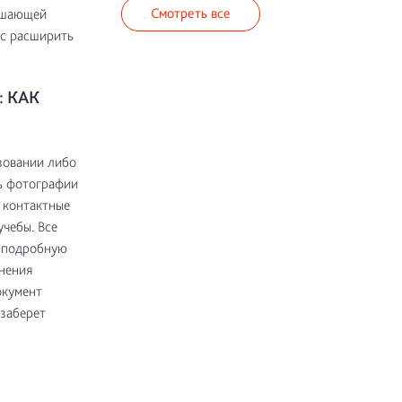
Смотреть все
решающей
нс расширить
 КАК
зовании либо
ь фотографии
 контактные
учебы. Все
 подробную
нения
окумент
 заберет