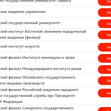
й государственный университет сервиса
За
ская академия управления
За
ский государственный университет
За
ский институт Восточной экономико-юридической
За
рной академии (филиал)
ский институт искусств
За
ский филиал Института коммерции и права
За
нский филиал Международного института рынка
За
ский филиал Московского государственного
За
тета пищевых производств
ский филиал Российской академии народного
За
 и государственной службы при Президенте
ой Федерации
ский филиал Самарского государственного