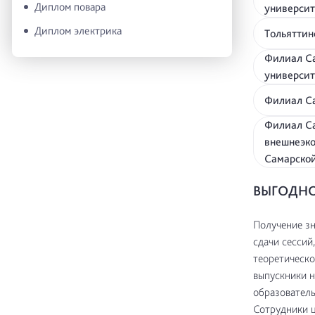
Диплом повара
универси
Диплом электрика
Тольятти
Филиал Са
университ
Филиал Са
Филиал Са
внешнеэко
Самарско
ВЫГОДНО
Получение зн
сдачи сессий
теоретическо
выпускники н
образователь
Сотрудники 