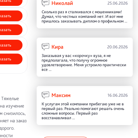
казать
Николай
25.06.2026
Сколько раз я сталкивался с мошенниками!
казать
Думал, что честных компаний нет. И вот мне
пришлось заказывать диплом о профильном ...
казать
казать
Кира
20.06.2026
Заказывая у вас «корочку» вуза, я не
казать
предполагала, что получу огромное
удовлетворение. Меня устроило практически
все ...
Максим
16.06.2026
. Тяжелые
К услугам этой компании прибегаю уже не в
 на изучение
первый раз. Реально помогают решать очень
м снизилось,
сложные вопросы. Первый раз
восстанавливал ...
няет на заказ
дорого.
нности