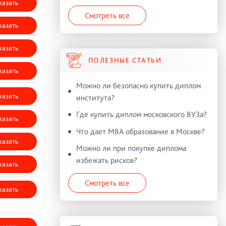
казать
Смотреть все
казать
казать
ПОЛЕЗНЫЕ СТАТЬИ
казать
Можно ли безопасно купить диплом
казать
института?
Где купить диплом московского ВУЗа?
казать
Что дает MBA образование в Москве?
казать
Можно ли при покупке диплома
избежать рисков?
казать
Смотреть все
казать