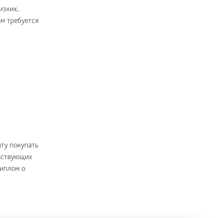
изких,
м требуется
ту покупать
йствующих
диплом о