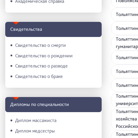
Поволжски
Академическая справка
Тольяттин
Тольяттин
Свидетельства
Тольяттин
Свидетельство о смерти
гуманита
Свидетельство о рождении
Тольяттин
Свидетельство о разводе
Тольяттин
Свидетельство о браке
Тольятти
Тольяттин
универси
Дипломы по специальности
Тольяттин
хозяйства
Диплом массажиста
Российск
Диплом медсестры
Тольяттин