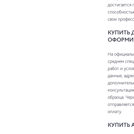
достигается 
способностью
свои профес
КУПИТЬ 
ОФОРМИТ
На официаль
среднем спец
работ и усло
данные, адре
дополнитель
консультацию
образца. Чер
отправляется
оплату.
КУПИТЬ А