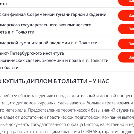
За
тета
нский филиал Современной гуманитарной академии
За
марского государственного экономического
За
ета в г. Тольятти
марской гуманитарной академии в г. Тольятти
За
нкт-Петербургского института
За
номических связей, экономики и права в г. Тольятти
й области
 КУПИТЬ ДИПЛОМ В ТОЛЬЯТТИ – У НАС
аний в учебных заведениях города - длительный и дорогой процесс
, защита дипломов, курсовых, сдача зачетов, большая трата времени
го материала. Предоставление теоретической базы знаний студента
е владеют достаточной практической подготовкой. Компания выпол
ные документы государственного образца быстро, качественно и не
центра работают с настоящими бланками ГОЗНАКа, гарантия подли