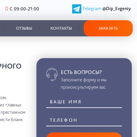
Telegram
@Dip_Evgeniy
С 09:00-21:00
ОТЗЫВЫ
КОНТАКТЫ
ЗАКАЗАТЬ
РНОГО
ЕСТЬ ВОПРОСЫ?
Заполните форму и мы
проконсультируем вас
ом,
из главных
в престижном
рести бланк