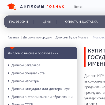
ПРОФЕССИИ
ЦЕНЫ
ОПЛАТА И ДОСТАВКА
Главная
Дипломы по городам
Дипломы Вузов Москвы
Московск
КУПИ
Диплом о высшем образовании
ГОСУД
ИМЕНИ
Диплом бакалавра
Диплом специалиста
Диплом МГУ и
Диплом магистра
высокооплачи
продвижение 
Диплом кандидата или доктора наук
преимуществ 
Диплом о втором высшем образовании
университете
на заказ.
Диплом СССР