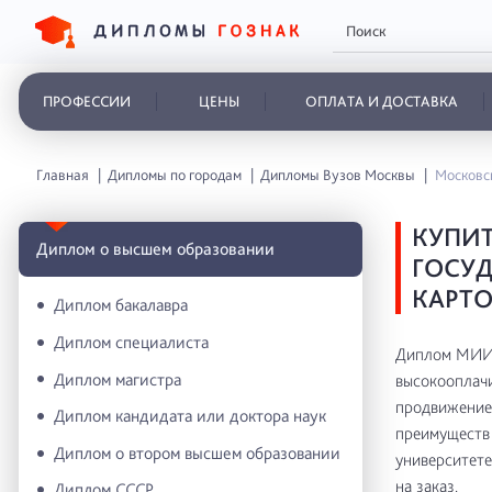
ПРОФЕССИИ
ЦЕНЫ
ОПЛАТА И ДОСТАВКА
Главная
Дипломы по городам
Дипломы Вузов Москвы
Московск
КУПИ
Диплом о высшем образовании
ГОСУД
КАРТ
Диплом бакалавра
Диплом специалиста
Диплом МИИГ
Диплом магистра
высокооплачи
продвижение 
Диплом кандидата или доктора наук
преимуществ 
Диплом о втором высшем образовании
университете
на заказ.
Диплом СССР