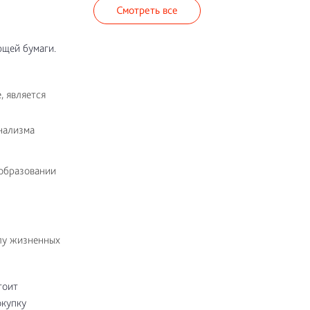
Смотреть все
ющей бумаги.
, является
нализма
образовании
лу жизненных
тоит
окупку