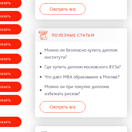
казать
Смотреть все
казать
казать
ПОЛЕЗНЫЕ СТАТЬИ
казать
Можно ли безопасно купить диплом
института?
казать
Где купить диплом московского ВУЗа?
казать
Что дает MBA образование в Москве?
Можно ли при покупке диплома
казать
избежать рисков?
казать
Смотреть все
казать