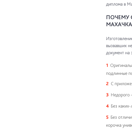
диплома в Ма
ПОЧЕМУ 
МАХАЧКА
Изготовление
вызвавших не
документ на 
Оригинальн
подлинные по
С приложе
Недорого –
Без каких-
Без отличи
корочка унив