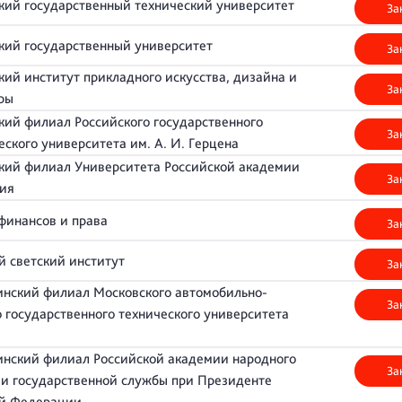
кий государственный технический университет
За
кий государственный университет
За
кий институт прикладного искусства, дизайна и
За
туры
кий филиал Российского государственного
За
еского университета им. А. И. Герцена
кий филиал Университета Российской академии
За
ния
финансов и права
За
й светский институт
За
нский филиал Московского автомобильно-
За
 государственного технического университета
нский филиал Российской академии народного
За
 и государственной службы при Президенте
ой Федерации