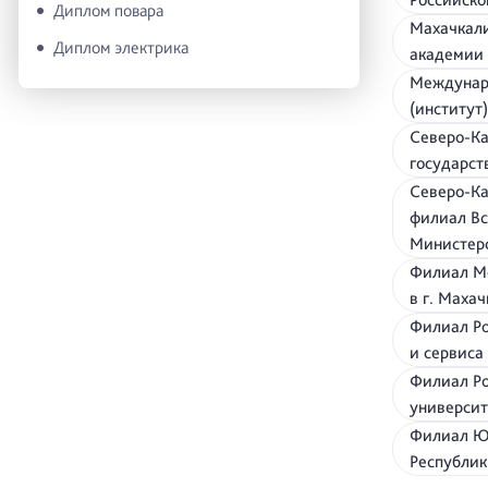
Диплом повара
Махачкали
Диплом электрика
академии
Междунаро
(институ
Северо-Ка
государст
Северо-Ка
филиал Вс
Министерс
Филиал Мо
в г. Маха
Филиал Ро
и сервиса
Филиал Ро
университ
Филиал Юж
Республи