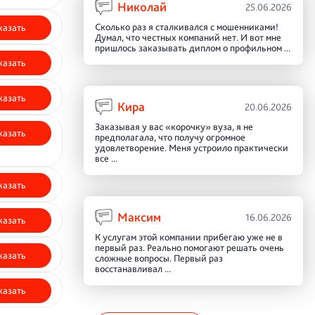
Николай
25.06.2026
Сколько раз я сталкивался с мошенниками!
казать
Думал, что честных компаний нет. И вот мне
пришлось заказывать диплом о профильном ...
казать
казать
Кира
20.06.2026
Заказывая у вас «корочку» вуза, я не
казать
предполагала, что получу огромное
удовлетворение. Меня устроило практически
все ...
казать
Максим
16.06.2026
казать
К услугам этой компании прибегаю уже не в
первый раз. Реально помогают решать очень
казать
сложные вопросы. Первый раз
восстанавливал ...
казать