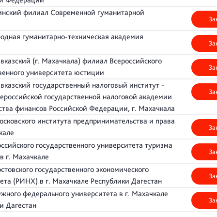
нский филиал Современной гуманитарной
За
дная гуманитарно-техническая академия
За
т)
вказский (г. Махачкала) филиал Всероссийского
За
венного университета юстиции
вказский государственный налоговый институт -
За
ероссийской государственной налоговой академии
тва финансов Российской Федерации, г. Махачкала
сковского института предпринимательства и права
За
чкале
ссийского государственного университета туризма
За
 в г. Махачкале
стовского государственного экономического
За
ета (РИНХ) в г. Махачкале Республики Дагестан
ного федерального университета в г. Махачкале
За
ки Дагестан