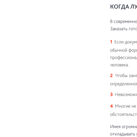
КОГДА Л
В современно
Заказать гот
Если докум
обычной форм
профессиона
человека.
Чтобы зан
определенног
Невозможно
Многие не 
обстоятельст
Имея огромны
откладывать 