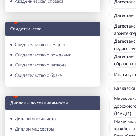
Академическая справка
Дагестанс
Дагестанс
Дагестанс
Свидетельства
архитек
Дагестанс
Свидетельство о смерти
педагогич
Свидетельство о рождении
Дагестанс
образова
Свидетельство о разводе
Институт 
Свидетельство о браке
Кавказски
Махачкали
Дипломы по специальности
дорожного
(МАДИ)
Диплом массажиста
Махачкали
хозяйства
Диплом медсестры
Российск