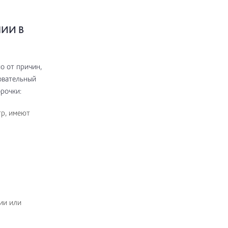
ИИ В
о от причин,
овательный
рочки:
тр, имеют
ии или