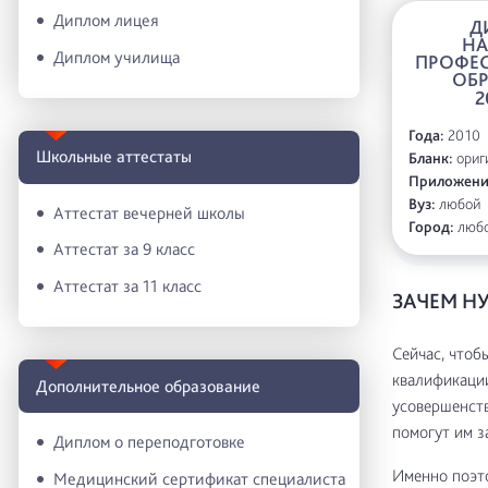
Диплом лицея
Д
Н
Диплом училища
ПРОФЕ
ОБ
2
Года:
2010
Школьные аттестаты
Бланк:
ориги
Приложени
Вуз:
любой
Аттестат вечерней школы
Город:
люб
Аттестат за 9 класс
Аттестат за 11 класс
ЗАЧЕМ Н
Сейчас, чтоб
квалификаци
Дополнительное образование
усовершенств
помогут им з
Диплом о переподготовке
Именно поэто
Медицинский сертификат специалиста