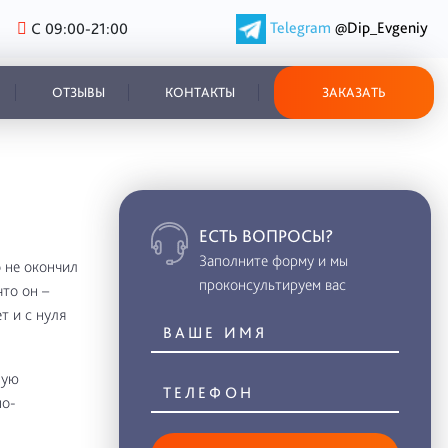
Telegram
@Dip_Evgeniy
С 09:00-21:00
ОТЗЫВЫ
КОНТАКТЫ
ЗАКАЗАТЬ
ЕСТЬ ВОПРОСЫ?
Заполните форму и мы
о не окончил
проконсультируем вас
что он –
т и с нуля
ную
но-