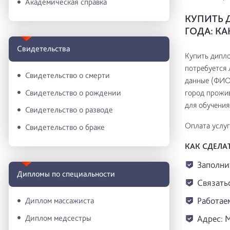
Академическая справка
КУПИТЬ 
ГОДА: К
Свидетельства
Купить дипло
потребуется 
Свидетельство о смерти
данные (ФИО,
Свидетельство о рождении
город прожив
для обучения
Свидетельство о разводе
Оплата услуг
Свидетельство о браке
КАК СДЕЛА
Заполни
Дипломы по специальности
Связатьс
Работаем
Диплом массажиста
Диплом медсестры
Адрес: М