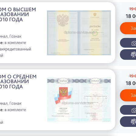
ОМ О ВЫСШЕМ
19 
РАЗОВАНИИ
18 
010 ГОДА
За
нал, Гознак
е:
в комплекте
аккредитованный
ой
М О СРЕДНЕМ
19 
РАЗОВАНИИ
18 
010 ГОДА
За
нал, Гознак
е:
в комплекте
ой