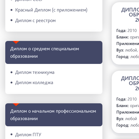
ДИПЛ
Красный Диплом (с приложением)
ОБ
2
Диплом с реестром
Года:
2010
Бланк:
ориги
Приложени
Диплом о среднем специальном
Вуз:
любой, 
образовании
Город:
люб
Диплом техникума
ДИПЛО
Диплом колледжа
ОБ
2
Года:
2010
Бланк:
ориги
Диплом о начальном профессиональном
Приложени
oбразовании
Вуз:
любой
Город:
люб
Диплом ПТУ