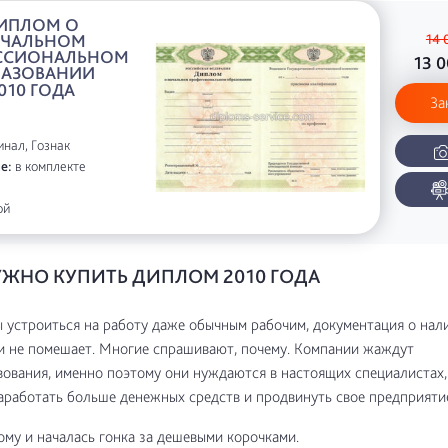
ИПЛОМ О
АЧАЛЬНОМ
14 
ССИОНАЛЬНОМ
13 
РАЗОВАНИИ
010 ГОДА
За
нал, Гознак
е:
в комплекте
ой
УЖНО КУПИТЬ ДИПЛОМ 2010 ГОДА
ы устроиться на работу даже обычным рабочим, документация о нал
и не помешает. Многие спрашивают, почему. Компании жаждут
ования, именно поэтому они нуждаются в настоящих специалистах,
аработать больше денежных средств и продвинуть свое предприяти
му и началась гонка за дешевыми корочками.