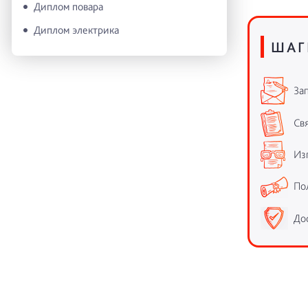
Диплом повара
Диплом электрика
ШАГ
Зап
Свя
Из
По
До